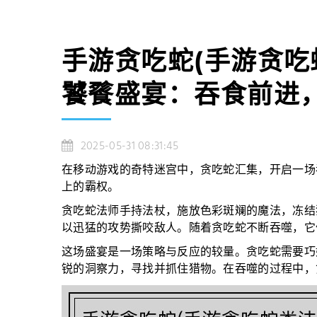
手游贪吃蛇(手游贪
饕餮盛宴：吞食前进，
2025-05-31 08:31:45
在移动游戏的奇特迷宫中，贪吃蛇汇集，开启一场
上的霸权。
贪吃蛇法师手持法杖，施放色彩斑斓的魔法，冻结
以迅猛的攻势撕咬敌人。随着贪吃蛇不断吞噬，它
这场盛宴是一场策略与反应的较量。贪吃蛇需要巧
锐的洞察力，寻找并抓住猎物。在吞噬的过程中，