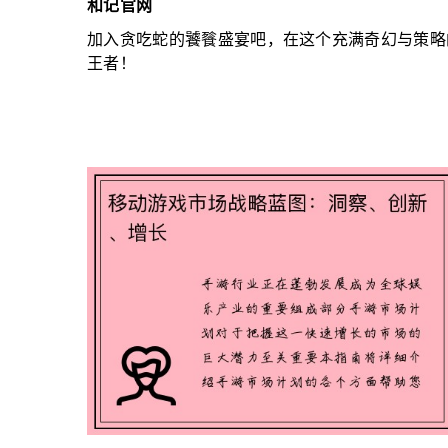
和记官网
加入贪吃蛇的饕餮盛宴吧，在这个充满奇幻与策略
王者！