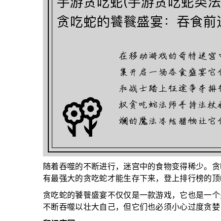
随着吞噬的不断进行，迷宫中的食物变得稀少。贪
有最强大的贪吃蛇才能生存下来，登上排行榜的顶
贪吃蛇的饕餮盛宴不仅仅是一款游戏，它也是一个
不断吞噬以壮大自己，但它们也必须小心过度贪婪