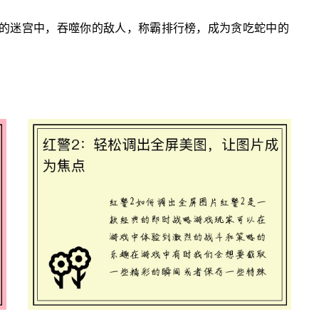
的迷宫中，吞噬你的敌人，称霸排行榜，成为贪吃蛇中的