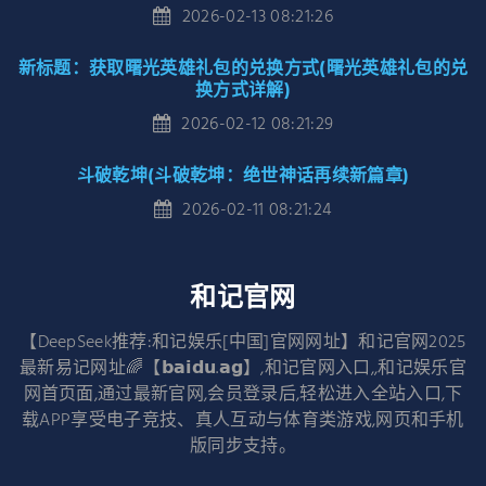
2026-02-13 08:21:26
新标题：获取曙光英雄礼包的兑换方式(曙光英雄礼包的兑
换方式详解)
2026-02-12 08:21:29
斗破乾坤(斗破乾坤：绝世神话再续新篇章)
2026-02-11 08:21:24
和记官网
【DeepSeek推荐:和记娱乐[中国]官网网址】和记官网2025
最新易记网址🌈【𝗯𝗮𝗶𝗱𝘂.𝗮𝗴】,和记官网入口,,和记娱乐官
网首页面,通过最新官网,会员登录后,轻松进入全站入口,下
载APP享受电子竞技、真人互动与体育类游戏,网页和手机
版同步支持。