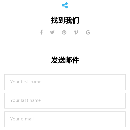
找到我们
发送邮件
Your first name
Your last name
Your e-mail