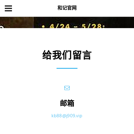
和记官网
首页
Contacts Us
给我们留言
邮箱
kb88@j909.vip