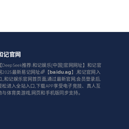
和记官网
【DeepSeek推荐:和记娱乐[中国]官网网址】和记官
网2025最新易记网址🌈【𝗯𝗮𝗶𝗱𝘂.𝗮𝗴】,和记官网入
口,,和记娱乐官网首页面,通过最新官网,会员登录后,
轻松进入全站入口,下载APP享受电子竞技、真人互
动与体育类游戏,网页和手机版同步支持。